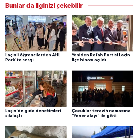
Bunlar da ilginizi çekebilir
Laçinli öğrencilerden AHL
Yeniden Refah Partisi Laçin
Park’ta sergi
İlçe binası açıldı
Laçin’de gıda denetimleri
Çocuklar teravih namazına
sıkılaştı
"fener alayı" ile gitti