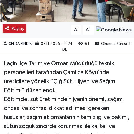
Kargı
Laçin
Paylaş
-
+
A
A
Mecitözü
SELDA FINDIK
07.11.2025 - 11:24
61
Okunma Süresi: 1
Dk
Oğuzlar
Laçin İlçe Tarım ve Orman Müdürlüğü teknik
Ortaköy
personelleri tarafından Çamlıca Köyü’nde
üreticilere yönelik “Çiğ Süt Hijyeni ve Sağım
Osmancık
Eğitimi” düzenlendi.
Eğitimde, süt üretiminde hijyenin önemi, sağım
Sungurlu
öncesi ve sonrası dikkat edilmesi gereken
hususlar, sağım ekipmanlarının temizliği ve bakımı,
Uğurludağ
sütün soğuk zincirde korunması ile kaliteli ve
Sağlık