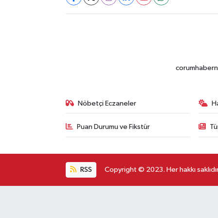
corumhabernet
Nöbetçi Eczaneler
H
Puan Durumu ve Fikstür
Tü
RSS
Copyright © 2023. Her hakkı saklıdır