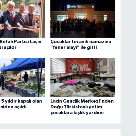
Refah Partisi Laçin
Çocuklar teravih namazına
ı açıldı
"fener alayı" ile gitti
5 yıldır kapalı olan
Laçin Gençlik Merkezi'nden
niden açıldı
Doğu Türkistanlı yetim
çocuklara kışlık yardımı