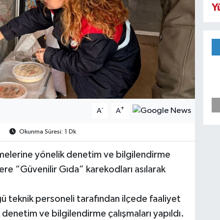
Y
-
+
A
A
Okunma Süresi: 1 Dk
melerine yönelik denetim ve bilgilendirme
lere “Güvenilir Gıda” karekodları asılarak
 teknik personeli tarafından ilçede faaliyet
denetim ve bilgilendirme çalışmaları yapıldı.