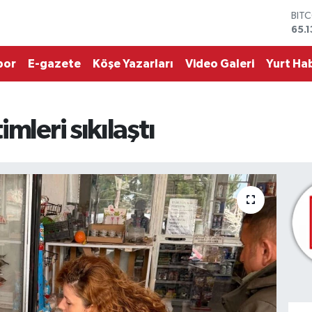
DOL
47,
EUR
55,
por
E-gazete
Köşe Yazarları
Video Galeri
Yurt Hab
STE
64,
GRA
664
mleri sıkılaştı
BİS
13.7
BIT
65.