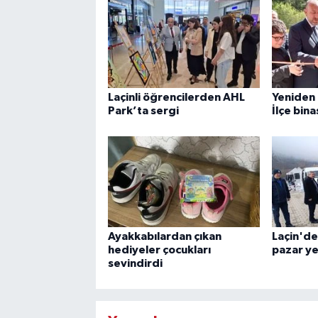
Laçinli öğrencilerden AHL
Yeniden 
Park’ta sergi
İlçe binas
Ayakkabılardan çıkan
Laçin'de 
hediyeler çocukları
pazar ye
sevindirdi