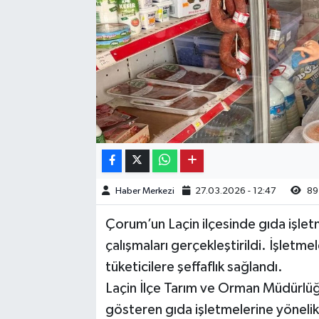
Kargı
Laçin
Mecitözü
Oğuzlar
Ortaköy
Haber Merkezi
27.03.2026 - 12:47
89
Osmancık
Çorum’un Laçin ilçesinde gıda işlet
Sungurlu
çalışmaları gerçekleştirildi. İşletme
tüketicilere şeffaflık sağlandı.
Uğurludağ
Laçin İlçe Tarım ve Orman Müdürlüğü
gösteren gıda işletmelerine yönelik 
Sağlık