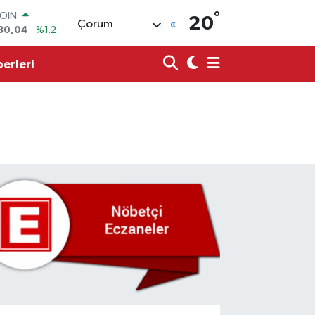
°
AR
20
Çorum
7436
%0.18
O
2510
%0.32
erleri
RLİN
4811
%0.38
M ALTIN
8.99
%2.59
T100
73
%-19
COIN
130,04
%1.2