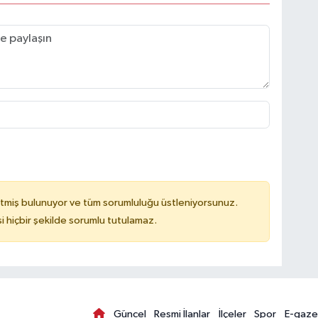
tmiş bulunuyor ve tüm sorumluluğu üstleniyorsunuz.
hiçbir şekilde sorumlu tutulamaz.
Güncel
Resmi İlanlar
İlçeler
Spor
E-gaze