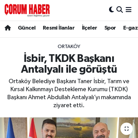
Güncel
Nöbetçi Eczaneler
Güncel
Resmi İlanlar
İlçeler
Spor
E-gaz
Spor
Hava Durumu
ORTAKÖY
Resmi İlanlar
Çorum Namaz Vakitleri
İsbir, TKDK Başkanı
Antalyalı ile görüştü
Alaca
Trafik Durumu
Ortaköy Belediye Başkanı Taner İsbir, Tarım ve
Bayat
Süper Lig Puan Durumu ve Fikstür
Kırsal Kalkınmayı Destekleme Kurumu (TKDK)
Başkanı Ahmet Abdullah Antalyalı’yı makamında
Boğazkale
Tüm Manşetler
ziyaret etti.
Dodurga
Son Dakika Haberleri
İskilip
Haber Arşivi