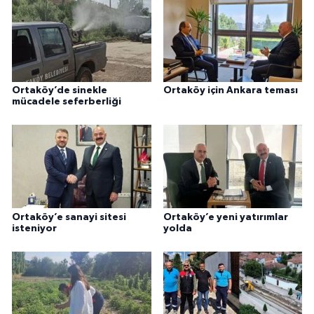
Ortaköy’de sinekle
Ortaköy için Ankara teması
mücadele seferberliği
Ortaköy’e sanayi sitesi
Ortaköy’e yeni yatırımlar
isteniyor
yolda