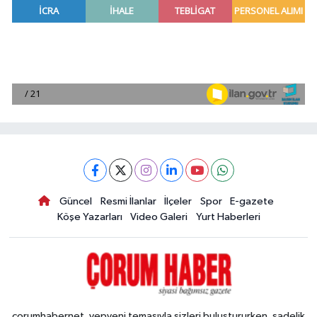
Güncel
Resmi İlanlar
İlçeler
Spor
E-gazete
Köşe Yazarları
Video Galeri
Yurt Haberleri
corumhabernet, yepyeni temasıyla sizleri buluştururken, sadelik