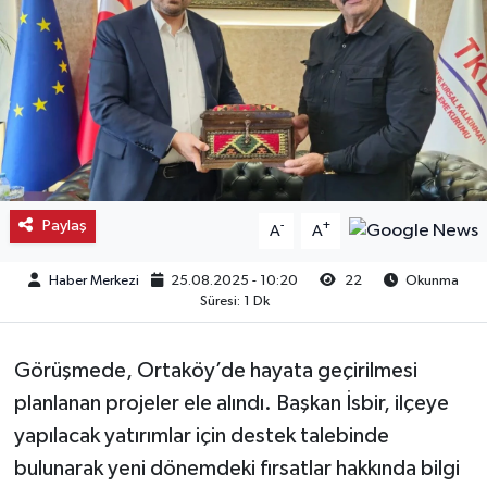
Kargı
Laçin
Mecitözü
Oğuzlar
Paylaş
-
+
A
A
Ortaköy
Haber Merkezi
25.08.2025 - 10:20
22
Okunma
Süresi: 1 Dk
Osmancık
Görüşmede, Ortaköy’de hayata geçirilmesi
Sungurlu
planlanan projeler ele alındı. Başkan İsbir, ilçeye
Uğurludağ
yapılacak yatırımlar için destek talebinde
bulunarak yeni dönemdeki fırsatlar hakkında bilgi
Sağlık