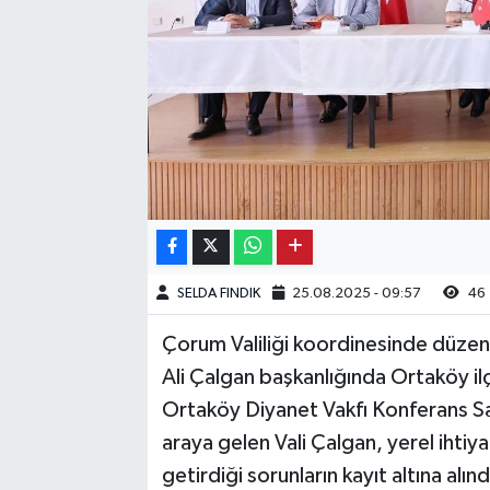
Kargı
Laçin
Mecitözü
Oğuzlar
Ortaköy
SELDA FINDIK
25.08.2025 - 09:57
46
Osmancık
Çorum Valiliği koordinesinde düzenl
Sungurlu
Ali Çalgan başkanlığında Ortaköy ilç
Ortaköy Diyanet Vakfı Konferans Sa
Uğurludağ
araya gelen Vali Çalgan, yerel ihtiya
getirdiği sorunların kayıt altına alın
Sağlık