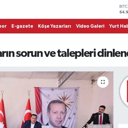
DOL
47,
EUR
55,
por
E-gazete
Köşe Yazarları
Video Galeri
Yurt Hab
STE
64,
GRA
666
ın sorun ve talepleri dinlen
BİS
13.
BIT
64.