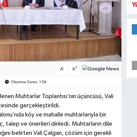
Y
-
+
A
A
Okunma Süresi: 1 Dk
enen Muhtarlar Toplantısı’nın üçüncüsü, Vali
esinde gerçekleştirildi.
lonu’nda köy ve mahalle muhtarlarıyla bir
ç, talep ve önerileri dinledi. Muhtarların dile
dığını belirten Vali Çalgan, çözüm için gerekli