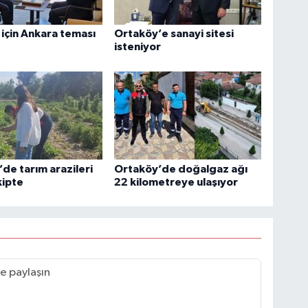
için Ankara teması
Ortaköy’e sanayi sitesi
isteniyor
de tarım arazileri
Ortaköy’de doğalgaz ağı
kipte
22 kilometreye ulaşıyor