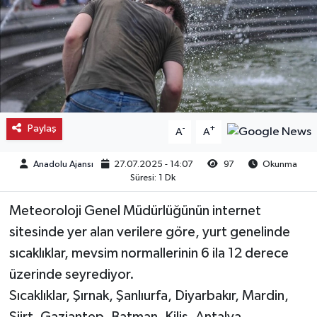
Kargı
Laçin
Mecitözü
Paylaş
-
+
A
A
Oğuzlar
Anadolu Ajansı
27.07.2025 - 14:07
97
Okunma
Ortaköy
Süresi: 1 Dk
Osmancık
Meteoroloji Genel Müdürlüğünün internet
sitesinde yer alan verilere göre, yurt genelinde
Sungurlu
sıcaklıklar, mevsim normallerinin 6 ila 12 derece
üzerinde seyrediyor.
Uğurludağ
Sıcaklıklar, Şırnak, Şanlıurfa, Diyarbakır, Mardin,
Sağlık