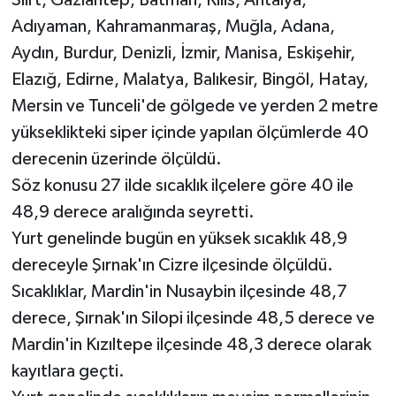
Siirt, Gaziantep, Batman, Kilis, Antalya,
Adıyaman, Kahramanmaraş, Muğla, Adana,
Aydın, Burdur, Denizli, İzmir, Manisa, Eskişehir,
Elazığ, Edirne, Malatya, Balıkesir, Bingöl, Hatay,
Mersin ve Tunceli'de gölgede ve yerden 2 metre
yükseklikteki siper içinde yapılan ölçümlerde 40
derecenin üzerinde ölçüldü.
Söz konusu 27 ilde sıcaklık ilçelere göre 40 ile
48,9 derece aralığında seyretti.
Yurt genelinde bugün en yüksek sıcaklık 48,9
dereceyle Şırnak'ın Cizre ilçesinde ölçüldü.
Sıcaklıklar, Mardin'in Nusaybin ilçesinde 48,7
derece, Şırnak'ın Silopi ilçesinde 48,5 derece ve
Mardin'in Kızıltepe ilçesinde 48,3 derece olarak
kayıtlara geçti.