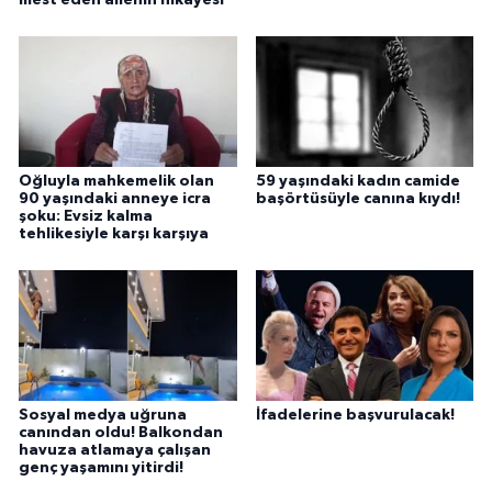
Oğluyla mahkemelik olan
59 yaşındaki kadın camide
90 yaşındaki anneye icra
başörtüsüyle canına kıydı!
şoku: Evsiz kalma
tehlikesiyle karşı karşıya
Sosyal medya uğruna
İfadelerine başvurulacak!
canından oldu! Balkondan
havuza atlamaya çalışan
genç yaşamını yitirdi!