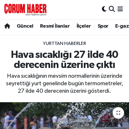
Güncel
Nöbetçi Eczaneler
Güncel
Resmi İlanlar
İlçeler
Spor
E-gaz
Spor
Hava Durumu
YURTTAN HABERLER
Resmi İlanlar
Çorum Namaz Vakitleri
Hava sıcaklığı 27 ilde 40
derecenin üzerine çıktı
Alaca
Trafik Durumu
Hava sıcaklığının mevsim normallerinin üzerinde
Bayat
Süper Lig Puan Durumu ve Fikstür
seyrettiği yurt genelinde bugün termometreler,
27 ilde 40 derecenin üzerini gösterdi.
Boğazkale
Tüm Manşetler
Dodurga
Son Dakika Haberleri
İskilip
Haber Arşivi