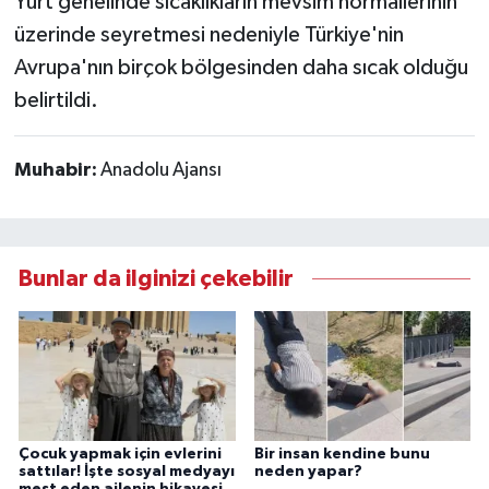
Yurt genelinde sıcaklıkların mevsim normallerinin
üzerinde seyretmesi nedeniyle Türkiye'nin
Avrupa'nın birçok bölgesinden daha sıcak olduğu
belirtildi.
Muhabir:
Anadolu Ajansı
Bunlar da ilginizi çekebilir
Çocuk yapmak için evlerini
Bir insan kendine bunu
sattılar! İşte sosyal medyayı
neden yapar?
mest eden ailenin hikayesi