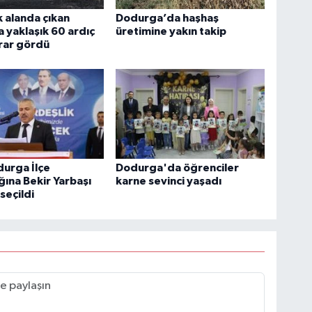
 alanda çıkan
Dodurga’da haşhaş
 yaklaşık 60 ardıç
üretimine yakın takip
rar gördü
urga İlçe
Dodurga'da öğrenciler
ğına Bekir Yarbaşı
karne sevinci yaşadı
seçildi