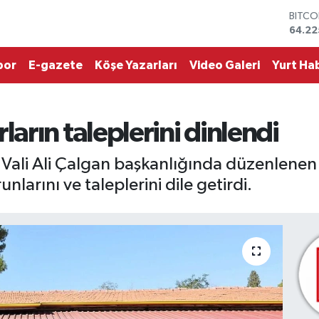
DOLA
47,71
EURO
55,03
por
E-gazete
Köşe Yazarları
Video Galeri
Yurt Hab
STERL
64,24
GRAM 
6510.
rın taleplerini dinlendi
BİST1
13.79
BITCO
ali Ali Çalgan başkanlığında düzenlenen 
64.22
nlarını ve taleplerini dile getirdi.