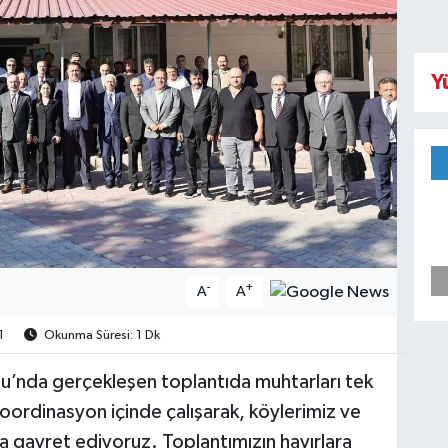
Y
-
+
A
A
1
Okunma Süresi: 1 Dk
’nda gerçekleşen toplantıda muhtarları tek
 koordinasyon içinde çalışarak, köylerimiz ve
ya gayret ediyoruz. Toplantımızın hayırlara