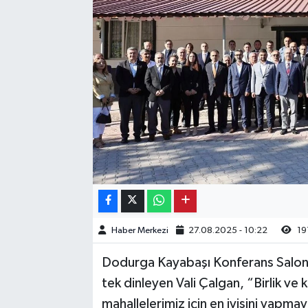
Kargı
Laçin
Mecitözü
Oğuzlar
Ortaköy
Osmancık
Haber Merkezi
27.08.2025 - 10:22
19
Sungurlu
Dodurga Kayabaşı Konferans Salonu
Uğurludağ
tek dinleyen Vali Çalgan, “Birlik ve
mahallelerimiz için en iyisini yapma
Sağlık