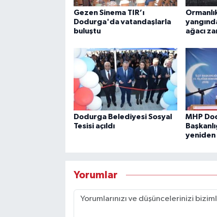
Gezen Sinema TIR’ı
Ormanlık
Dodurga'da vatandaşlarla
yangında
buluştu
ağacı za
Dodurga Belediyesi Sosyal
MHP Dod
Tesisi açıldı
Başkanlı
yeniden 
Yorumlar