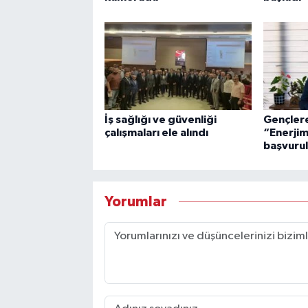
İş sağlığı ve güvenliği
Gençlere
çalışmaları ele alındı
“Enerjim
başvurul
Yorumlar