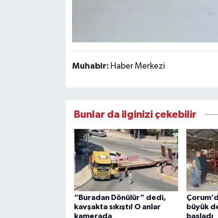
Muhabir:
Haber Merkezi
Bunlar da ilginizi çekebilir
“Buradan Dönülür” dedi,
Çorum’d
kavşakta sıkıştı! O anlar
büyük de
kamerada
başladı