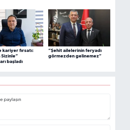
 kariyer fırsatı:
“Şehit ailelerinin feryadı
 Sizinle”
görmezden gelinemez”
arı başladı