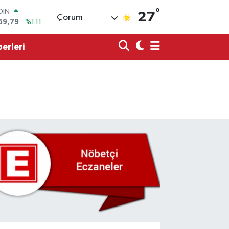
°
AR
27
Çorum
436
%0.18
O
510
%0.32
erleri
LİN
811
%0.38
 ALTIN
.55
%0.03
100
79
%-14
OIN
59,79
%1.11