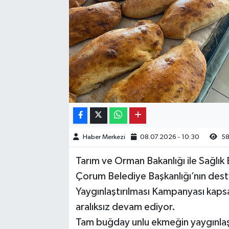
Kargı
Laçin
Mecitözü
Oğuzlar
Ortaköy
Haber Merkezi
08.07.2026 - 10:30
58
Osmancık
Tarım ve Orman Bakanlığı ile Sağlık
Sungurlu
Çorum Belediye Başkanlığı’nın des
Yaygınlaştırılması Kampanyası kaps
Uğurludağ
aralıksız devam ediyor.
Tam buğday unlu ekmeğin yaygınlaştı
Sağlık