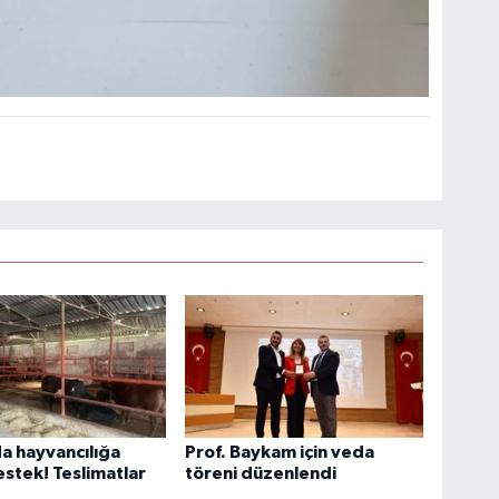
a hayvancılığa
Prof. Baykam için veda
stek! Teslimatlar
töreni düzenlendi