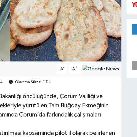
Y
-
+
A
A
4
Okunma Süresi: 1 Dk
 Bakanlığı öncülüğünde, Çorum Valiliği ve
tekleriyle yürütülen Tam Buğday Ekmeğinin
amında Çorum’da farkındalık çalışmaları
rılması kapsamında pilot il olarak belirlenen