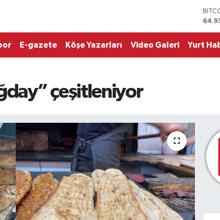
DOL
47,7
EUR
55,2
por
E-gazete
Köşe Yazarları
Video Galeri
Yurt Hab
STER
64,4
GRAM
6660
day” çeşitleniyor
BİST
13.7
BITC
64.9