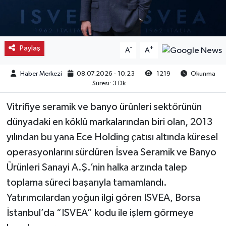
Kargı
Laçin
Paylaş
-
+
A
A
Mecitözü
Haber Merkezi
08.07.2026 - 10:23
1219
Okunma
Süresi: 3 Dk
Oğuzlar
Vitrifiye seramik ve banyo ürünleri sektörünün
Ortaköy
dünyadaki en köklü markalarından biri olan, 2013
yılından bu yana Ece Holding çatısı altında küresel
Osmancık
operasyonlarını sürdüren İsvea Seramik ve Banyo
Ürünleri Sanayi A.Ş.’nin halka arzında talep
Sungurlu
toplama süreci başarıyla tamamlandı.
Yatırımcılardan yoğun ilgi gören ISVEA, Borsa
Uğurludağ
İstanbul’da “ISVEA” kodu ile işlem görmeye
Sağlık