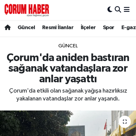
Güncel
Nöbetçi Eczaneler
Güncel
Resmi İlanlar
İlçeler
Spor
E-gaz
Spor
Hava Durumu
GÜNCEL
Resmi İlanlar
Çorum Namaz Vakitleri
Çorum'da aniden bastıran
sağanak vatandaşlara zor
Alaca
Trafik Durumu
anlar yaşattı
Bayat
Süper Lig Puan Durumu ve Fikstür
Çorum'da etkili olan sağanak yağışa hazırlıksız
yakalanan vatandaşlar zor anlar yaşandı.
Boğazkale
Tüm Manşetler
Dodurga
Son Dakika Haberleri
İskilip
Haber Arşivi