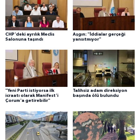
CHP'deki ayrılık Meclis
Aşgın: "İddialar gerçeği
Salonuna taşındı
yansıtmıyor"
"Yeni Parti istiyorsa ilk
Talihsiz adam direksiyon
icraatı olarak Manifest'i
başında ölü bulundu
Çorum'a getirebilir"