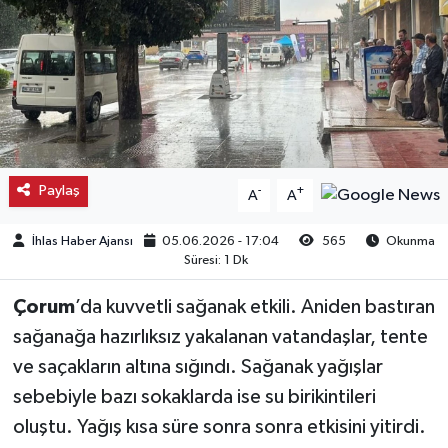
Kargı
Laçin
Mecitözü
Oğuzlar
Paylaş
-
+
A
A
Ortaköy
İhlas Haber Ajansı
05.06.2026 - 17:04
565
Okunma
Süresi: 1 Dk
Osmancık
Çorum
’da kuvvetli sağanak etkili. Aniden bastıran
sağanağa hazırlıksız yakalanan vatandaşlar, tente
Sungurlu
ve saçakların altına sığındı. Sağanak yağışlar
Uğurludağ
sebebiyle bazı sokaklarda ise su birikintileri
oluştu. Yağış kısa süre sonra sonra etkisini yitirdi.
Sağlık