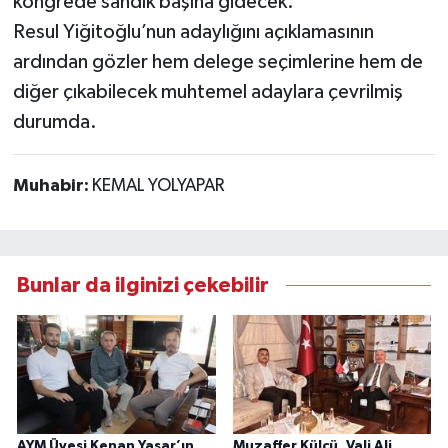
kongrede sandık başına gidecek.
Resul Yiğitoğlu’nun adaylığını açıklamasının
ardından gözler hem delege seçimlerine hem de
diğer çıkabilecek muhtemel adaylara çevrilmiş
durumda.
Muhabir:
KEMAL YOLYAPAR
Bunlar da ilginizi çekebilir
AYM Üyesi Kenan Yaşar’ın
Muzaffer Külcü, Vali Ali