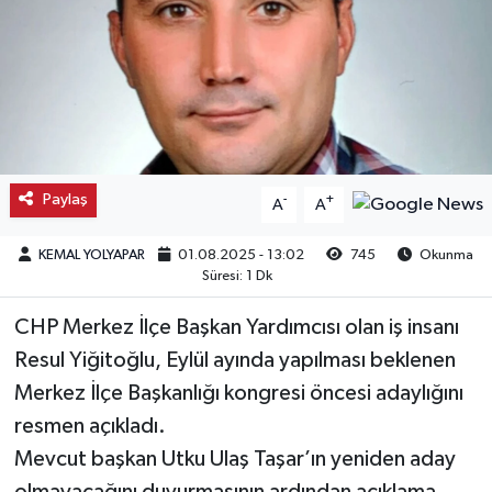
Kargı
Laçin
Mecitözü
Paylaş
-
+
A
A
Oğuzlar
KEMAL YOLYAPAR
01.08.2025 - 13:02
745
Okunma
Ortaköy
Süresi: 1 Dk
Osmancık
CHP Merkez İlçe Başkan Yardımcısı olan iş insanı
Resul Yiğitoğlu, Eylül ayında yapılması beklenen
Sungurlu
Merkez İlçe Başkanlığı kongresi öncesi adaylığını
resmen açıkladı.
Uğurludağ
Mevcut başkan Utku Ulaş Taşar’ın yeniden aday
Sağlık