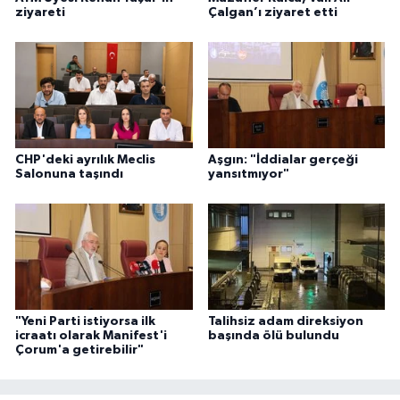
ziyareti
Çalgan’ı ziyaret etti
CHP'deki ayrılık Meclis
Aşgın: "İddialar gerçeği
Salonuna taşındı
yansıtmıyor"
"Yeni Parti istiyorsa ilk
Talihsiz adam direksiyon
icraatı olarak Manifest'i
başında ölü bulundu
Çorum'a getirebilir"