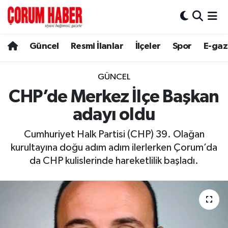
Güncel
Nöbetçi Eczaneler
Güncel
Resmi İlanlar
İlçeler
Spor
E-gaz
Spor
Hava Durumu
GÜNCEL
Resmi İlanlar
Çorum Namaz Vakitleri
CHP’de Merkez İlçe Başkan
adayı oldu
Alaca
Trafik Durumu
Cumhuriyet Halk Partisi (CHP) 39. Olağan
Bayat
Süper Lig Puan Durumu ve Fikstür
kurultayına doğu adım adım ilerlerken Çorum’da
da CHP kulislerinde hareketlilik başladı.
Boğazkale
Tüm Manşetler
Dodurga
Son Dakika Haberleri
İskilip
Haber Arşivi