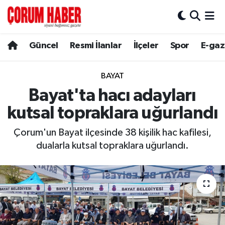
Güncel
Nöbetçi Eczaneler
Güncel
Resmi İlanlar
İlçeler
Spor
E-gaz
Spor
Hava Durumu
BAYAT
Resmi İlanlar
Çorum Namaz Vakitleri
Bayat'ta hacı adayları
kutsal topraklara uğurlandı
Alaca
Trafik Durumu
Çorum'un Bayat ilçesinde 38 kişilik hac kafilesi,
Bayat
Süper Lig Puan Durumu ve Fikstür
dualarla kutsal topraklara uğurlandı.
Boğazkale
Tüm Manşetler
Dodurga
Son Dakika Haberleri
İskilip
Haber Arşivi