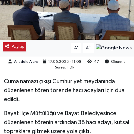
Kargı
Laçin
Mecitözü
Paylaş
-
+
A
A
Oğuzlar
Anadolu Ajansı
17.05.2025 - 11:08
47
Okunma
Süresi: 1 Dk
Ortaköy
Cuma namazı çıkışı Cumhuriyet meydanında
Osmancık
düzenlenen tören törende hacı adayları için dua
edildi.
Sungurlu
Bayat İlçe Müftülüğü ve Bayat Belediyesince
Uğurludağ
düzenlenen törenin ardından 38 hacı adayı, kutsal
topraklara gitmek üzere yola çıktı.
Sağlık