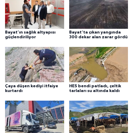
Bayat’ın sağlık altyapısı
Bayat’ta çıkan yangında
güçlendiriliyor
300 dekar alan zarar gördü
Çaya düşen kediyi itfaiye
HES bendi patladı, çeltik
kurtardı
tarlaları su altında kaldı