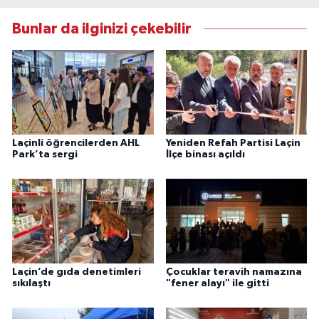
Bunlar da ilginizi çekebilir
Laçinli öğrencilerden AHL
Yeniden Refah Partisi Laçin
Park’ta sergi
İlçe binası açıldı
Laçin’de gıda denetimleri
Çocuklar teravih namazına
sıkılaştı
"fener alayı" ile gitti