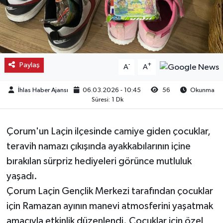
Kargı
Laçin
Paylaş
-
+
A
A
Mecitözü
İhlas Haber Ajansı
06.03.2026 - 10:45
56
Okunma
Oğuzlar
Süresi: 1 Dk
Ortaköy
Çorum'un Laçin ilçesinde camiye giden çocuklar,
Osmancık
teravih namazı çıkışında ayakkabılarının içine
bırakılan sürpriz hediyeleri görünce mutluluk
Sungurlu
yaşadı.
Çorum Laçin Gençlik Merkezi tarafından çocuklar
Uğurludağ
için Ramazan ayının manevi atmosferini yaşatmak
amacıyla etkinlik düzenlendi. Çocuklar için özel
Sağlık