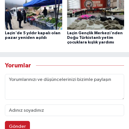
Laçin'de 5 yıldır kapalı olan
Laçin Gençlik Merkezi'nden
pazar yeniden açıldı
Doğu Türkistanlı yetim
çocuklara kışlık yardımı
Yorumlar
Gönder