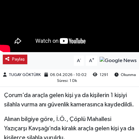
Kargı
Laçin
Mecitözü
Oğuzlar
Paylaş
-
+
A
A
Ortaköy
TUGAY GÖKTÜRK
06.04.2026 - 10:02
1291
Okunma
Süresi: 1 Dk
Osmancık
Çorum’da araçla gelen kişi ya da kişilerin 1 kişiyi
silahla vurma anı güvenlik kamerasınca kaydedildi.
Sungurlu
Alınan bilgiye göre, İ.Ö., Çöplü Mahallesi
Uğurludağ
Yazıçarşı Kavşağı’nda kiralık araçla gelen kişi ya da
kişilerce silahla vuruldu.
Sağlık