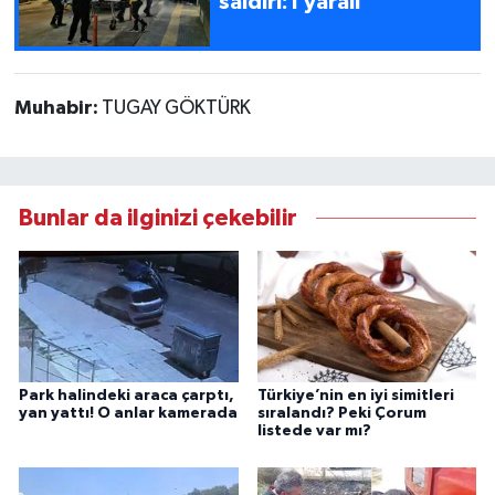
saldırı:1 yaralı
Muhabir:
TUGAY GÖKTÜRK
Bunlar da ilginizi çekebilir
Park halindeki araca çarptı,
Türkiye’nin en iyi simitleri
yan yattı! O anlar kamerada
sıralandı? Peki Çorum
listede var mı?