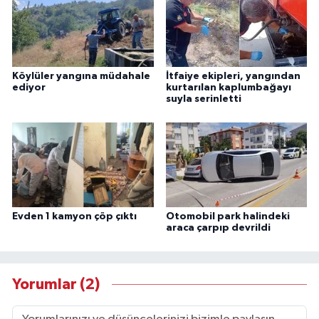
Köylüler yangına müdahale
İtfaiye ekipleri, yangından
ediyor
kurtarılan kaplumbağayı
suyla serinletti
Evden 1 kamyon çöp çıktı
Otomobil park halindeki
araca çarpıp devrildi
Yorumlar (2)