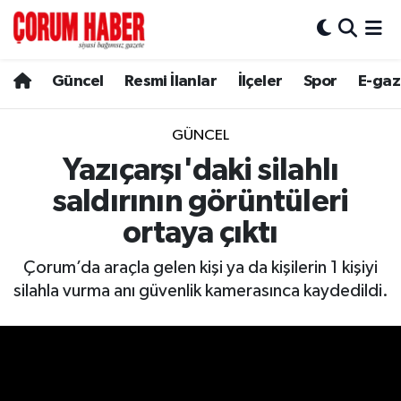
Güncel
Nöbetçi Eczaneler
Güncel
Resmi İlanlar
İlçeler
Spor
E-gaz
Spor
Hava Durumu
GÜNCEL
Resmi İlanlar
Çorum Namaz Vakitleri
Yazıçarşı'daki silahlı
saldırının görüntüleri
Alaca
Trafik Durumu
ortaya çıktı
Bayat
Süper Lig Puan Durumu ve Fikstür
Çorum’da araçla gelen kişi ya da kişilerin 1 kişiyi
silahla vurma anı güvenlik kamerasınca kaydedildi.
Boğazkale
Tüm Manşetler
Dodurga
Son Dakika Haberleri
İskilip
Haber Arşivi