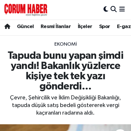
Güncel
Nöbetçi Eczaneler
Güncel
Resmi İlanlar
İlçeler
Spor
E-gaz
Spor
Hava Durumu
EKONOMI
Resmi İlanlar
Çorum Namaz Vakitleri
Tapuda bunu yapan şimdi
yandı! Bakanlık yüzlerce
Alaca
Trafik Durumu
kişiye tek tek yazı
Bayat
Süper Lig Puan Durumu ve Fikstür
gönderdi…
Boğazkale
Tüm Manşetler
Çevre, Şehircilik ve İklim Değişikliği Bakanlığı,
tapuda düşük satış bedeli göstererek vergi
Dodurga
Son Dakika Haberleri
kaçıranları radarına aldı.
İskilip
Haber Arşivi