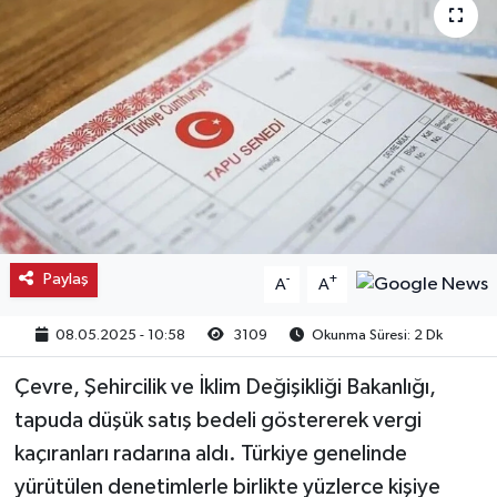
Kargı
Laçin
Mecitözü
Oğuzlar
Ortaköy
Paylaş
-
+
A
A
Osmancık
08.05.2025 - 10:58
3109
Okunma Süresi: 2 Dk
Sungurlu
Çevre, Şehircilik ve İklim Değişikliği Bakanlığı,
tapuda düşük satış bedeli göstererek vergi
Uğurludağ
kaçıranları radarına aldı. Türkiye genelinde
yürütülen denetimlerle birlikte yüzlerce kişiye
Sağlık