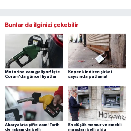
Bunlar da ilginizi çekebilir
Motorine zam geliyor! İşte
Kepenk indiren şirket
Çorum'da güncel fiyatlar
sayısında patlama!
Akaryakıta çifte zam! Tarih
En düşük memur ve emekli
de rakam da belli
maaşları belli oldu