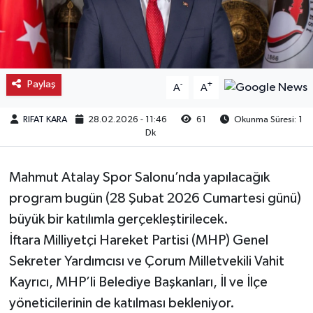
Kargı
Laçin
Paylaş
-
+
A
A
Mecitözü
RIFAT KARA
28.02.2026 - 11:46
61
Okunma Süresi: 1
Oğuzlar
Dk
Ortaköy
Mahmut Atalay Spor Salonu’nda yapılacağık
program bugün (28 Şubat 2026 Cumartesi günü)
Osmancık
büyük bir katılımla gerçekleştirilecek.
Sungurlu
İftara Milliyetçi Hareket Partisi (MHP) Genel
Sekreter Yardımcısı ve Çorum Milletvekili Vahit
Uğurludağ
Kayrıcı, MHP’li Belediye Başkanları, İl ve İlçe
yöneticilerinin de katılması bekleniyor.
Sağlık