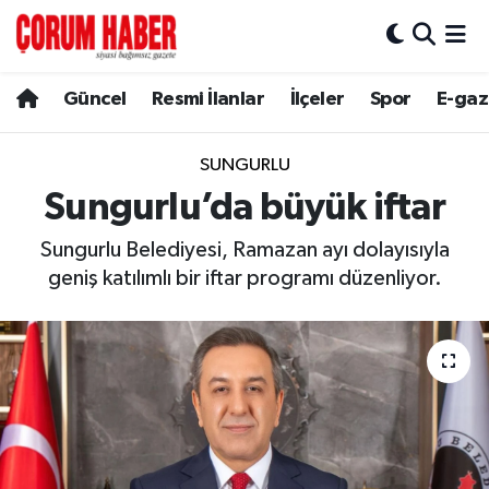
Güncel
Nöbetçi Eczaneler
Güncel
Resmi İlanlar
İlçeler
Spor
E-gaz
Spor
Hava Durumu
SUNGURLU
Resmi İlanlar
Çorum Namaz Vakitleri
Sungurlu’da büyük iftar
Sungurlu Belediyesi, Ramazan ayı dolayısıyla
Alaca
Trafik Durumu
geniş katılımlı bir iftar programı düzenliyor.
Bayat
Süper Lig Puan Durumu ve Fikstür
Boğazkale
Tüm Manşetler
Dodurga
Son Dakika Haberleri
İskilip
Haber Arşivi