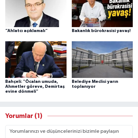
“Ahlatcı açıklamalı”
Bakanlık bürokrasisi yavaş!
Bahçeli: "Öcalan umuda,
Belediye Meclisi yarın
Ahmetler göreve, Demirtaş
toplanıyor
evine dönmeli"
Yorumlar (1)