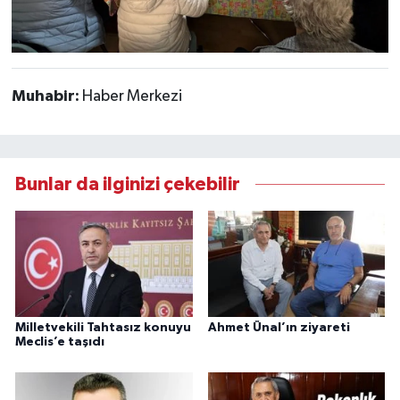
Muhabir:
Haber Merkezi
Bunlar da ilginizi çekebilir
Milletvekili Tahtasız konuyu
Ahmet Ünal’ın ziyareti
Meclis’e taşıdı