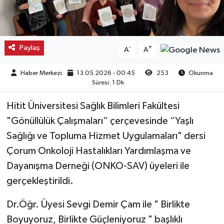
Kargı
Laçin
Paylaş
-
+
A
A
Mecitözü
Haber Merkezi
13.05.2026 - 00:45
253
Okunma
Süresi: 1 Dk
Oğuzlar
Hitit Üniversitesi Sağlık Bilimleri Fakültesi
Ortaköy
"Gönüllülük Çalışmaları” çerçevesinde “Yaşlı
Sağlığı ve Topluma Hizmet Uygulamaları" dersi
Osmancık
Çorum Onkoloji Hastalıkları Yardımlaşma ve
Dayanışma Derneği (ONKO-SAV) üyeleri ile
Sungurlu
gerçekleştirildi.
Uğurludağ
Dr.Öğr. Üyesi Sevgi Demir Çam ile " Birlikte
Boyuyoruz, Birlikte Güçleniyoruz " başlıklı
Sağlık