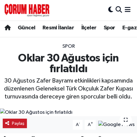
Güncel
Nöbetçi Eczaneler
Güncel
Resmi İlanlar
İlçeler
Spor
E-gaz
Spor
Hava Durumu
SPOR
Resmi İlanlar
Çorum Namaz Vakitleri
Oklar 30 Ağustos için
fırlatıldı
Alaca
Trafik Durumu
30 Ağustos Zafer Bayramı etkinlikleri kapsamında
Bayat
Süper Lig Puan Durumu ve Fikstür
düzenlenen Geleneksel Türk Okçuluk Zafer Kupası
turnuvasında dereceye giren sporcular belli oldu.
Boğazkale
Tüm Manşetler
Dodurga
Son Dakika Haberleri
Paylaş
-
+
A
A
İskilip
Haber Arşivi