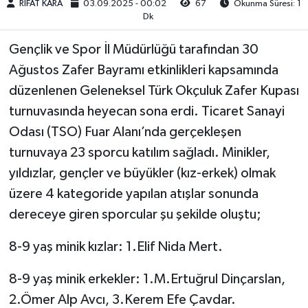
RIFAT KARA
03.09.2025 - 00:02
67
Okunma Süresi: 1
Dk
Kargı
Gençlik ve Spor İl Müdürlüğü tarafından 30
Laçin
Ağustos Zafer Bayramı etkinlikleri kapsamında
düzenlenen Geleneksel Türk Okçuluk Zafer Kupası
Mecitözü
turnuvasında heyecan sona erdi. Ticaret Sanayi
Oğuzlar
Odası (TSO) Fuar Alanı’nda gerçekleşen
turnuvaya 23 sporcu katılım sağladı. Minikler,
Ortaköy
yıldızlar, gençler ve büyükler (kız-erkek) olmak
üzere 4 kategoride yapılan atışlar sonunda
Osmancık
dereceye giren sporcular şu şekilde oluştu;
Sungurlu
8-9 yaş minik kızlar: 1.Elif Nida Mert.
Uğurludağ
8-9 yaş minik erkekler: 1.M.Ertuğrul Dinçarslan,
2.Ömer Alp Avcı, 3.Kerem Efe Çavdar.
Sağlık