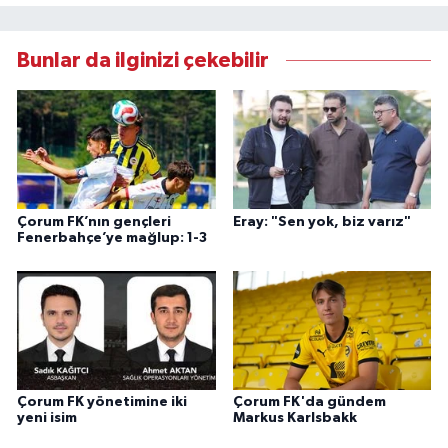
Bunlar da ilginizi çekebilir
Çorum FK’nın gençleri
Eray: "Sen yok, biz varız"
Fenerbahçe’ye mağlup: 1-3
Çorum FK yönetimine iki
Çorum FK'da gündem
yeni isim
Markus Karlsbakk