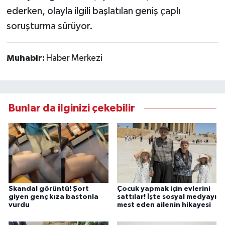
ederken, olayla ilgili başlatılan geniş çaplı
soruşturma sürüyor.
Muhabir:
Haber Merkezi
Bunlar da ilginizi çekebilir
Skandal görüntü! Şort
Çocuk yapmak için evlerini
giyen genç kıza bastonla
sattılar! İşte sosyal medyayı
vurdu
mest eden ailenin hikayesi