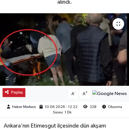
alındı.
Kargı
Laçin
Mecitözü
Oğuzlar
Ortaköy
Osmancık
Paylaş
-
+
A
A
Sungurlu
Haber Merkezi
10.06.2026 - 12:22
328
Okunma
Uğurludağ
Süresi: 1 Dk
Ankara'nın Etimesgut ilçesinde dün akşam
Sağlık