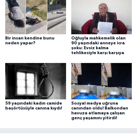
Bir insan kendine bunu
Oğluyla mahkemelik olan
neden yapar?
90 yaşındaki anneye icra
şoku: Evsiz kalma
tehlikesiyle karşı karşıya
59 yaşındaki kadın camide
Sosyal medya uğruna
başörtüsüyle canına kıydı!
canından oldu! Balkondan
havuza atlamaya çalışan
genç yaşamını yitirdi!