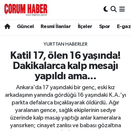
Güncel
Nöbetçi Eczaneler
Güncel
Resmi İlanlar
İlçeler
Spor
E-gaz
Spor
Hava Durumu
YURTTAN HABERLER
Resmi İlanlar
Çorum Namaz Vakitleri
Katil 17, ölen 16 yaşında!
Dakikalarca kalp mesajı
Alaca
Trafik Durumu
yapıldı ama...
Bayat
Süper Lig Puan Durumu ve Fikstür
Ankara'da 17 yaşındaki bir genç, eski kız
arkadaşının yanında gördüğü 16 yaşındaki K.A.'yı
Boğazkale
Tüm Manşetler
parkta defalarca bıçaklayarak öldürdü. Ağır
yaralanan gence, sağlık ekiplerinin sedye
Dodurga
Son Dakika Haberleri
üzerinde kalp masajı yaptığı anlar kameralara
yansırken; cinayet zanlısı ve babası gözaltına
İskilip
Haber Arşivi