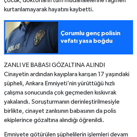
çocuk, doktorların tüm müdahalelerine rağmen
kurtarılamayarak hayatını kaybetti.
Çorumlu genç polisin
vefatı yasa boğdu
ZANLI VE BABASI GÖZALTINA ALINDI
Cinayetin ardından kayıplara karışan 17 yaşındaki
şüpheli, Ankara Emniyeti'nin yürüttüğü hızlı
çalışma sonucunda çok geçmeden kıskıvrak
yakalandı. Soruşturmanın derinleştirilmesiyle
birlikte, cinayet zanlısının babasının da polis
ekiplerince gözaltına alındığı öğrenildi.
Emniyete götürülen şüphelilerin işlemleri devam