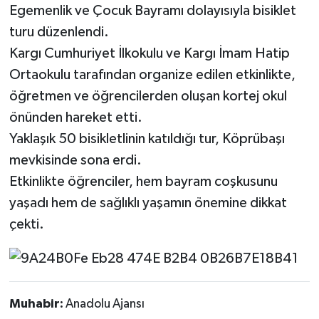
Egemenlik ve Çocuk Bayramı dolayısıyla bisiklet
Kargı
turu düzenlendi.
Kargı Cumhuriyet İlkokulu ve Kargı İmam Hatip
Laçin
Ortaokulu tarafından organize edilen etkinlikte,
öğretmen ve öğrencilerden oluşan kortej okul
Mecitözü
önünden hareket etti.
Oğuzlar
Yaklaşık 50 bisikletlinin katıldığı tur, Köprübaşı
mevkisinde sona erdi.
Ortaköy
Etkinlikte öğrenciler, hem bayram coşkusunu
yaşadı hem de sağlıklı yaşamın önemine dikkat
Osmancık
çekti.
Sungurlu
Uğurludağ
Muhabir:
Anadolu Ajansı
Sağlık