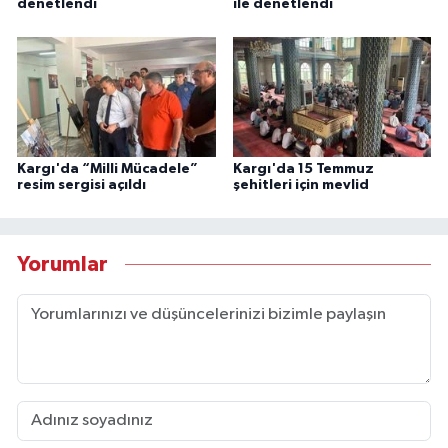
denetlendi
ile denetlendi
Kargı'da “Milli Mücadele”
Kargı'da 15 Temmuz
resim sergisi açıldı
şehitleri için mevlid
Yorumlar