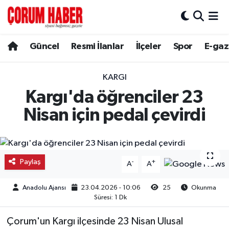
Güncel
Nöbetçi Eczaneler
Güncel
Resmi İlanlar
İlçeler
Spor
E-gaz
Spor
Hava Durumu
KARGI
Resmi İlanlar
Çorum Namaz Vakitleri
Kargı'da öğrenciler 23
Nisan için pedal çevirdi
Alaca
Trafik Durumu
Bayat
Süper Lig Puan Durumu ve Fikstür
Paylaş
-
+
A
A
Boğazkale
Tüm Manşetler
Anadolu Ajansı
23.04.2026 - 10:06
25
Okunma
Dodurga
Son Dakika Haberleri
Süresi: 1 Dk
Çorum'un Kargı ilçesinde 23 Nisan Ulusal
İskilip
Haber Arşivi