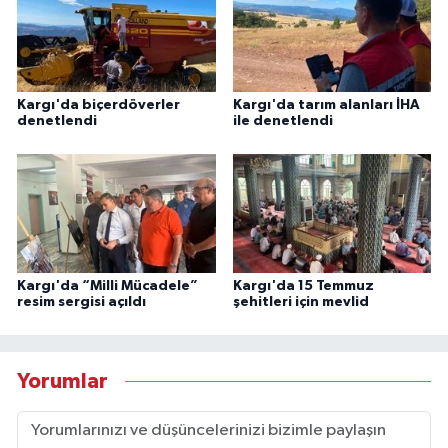
Kargı'da biçerdöverler
Kargı'da tarım alanları İHA
denetlendi
ile denetlendi
Kargı'da “Milli Mücadele”
Kargı'da 15 Temmuz
resim sergisi açıldı
şehitleri için mevlid
Yorumlar