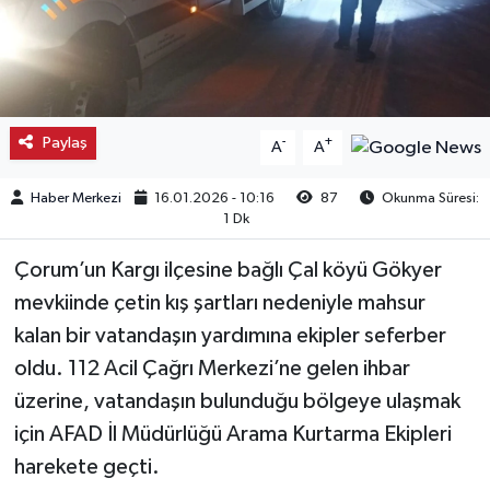
Kargı
Laçin
Paylaş
-
+
A
A
Mecitözü
Haber Merkezi
16.01.2026 - 10:16
87
Okunma Süresi:
Oğuzlar
1 Dk
Ortaköy
Çorum’un Kargı ilçesine bağlı Çal köyü Gökyer
mevkiinde çetin kış şartları nedeniyle mahsur
Osmancık
kalan bir vatandaşın yardımına ekipler seferber
oldu. 112 Acil Çağrı Merkezi’ne gelen ihbar
Sungurlu
üzerine, vatandaşın bulunduğu bölgeye ulaşmak
Uğurludağ
için AFAD İl Müdürlüğü Arama Kurtarma Ekipleri
harekete geçti.
Sağlık