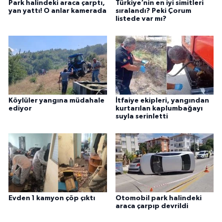
Park halindeki araca çarptı,
Türkiye’nin en iyi simitleri
yan yattı! O anlar kamerada
sıralandı? Peki Çorum
listede var mı?
Köylüler yangına müdahale
İtfaiye ekipleri, yangından
ediyor
kurtarılan kaplumbağayı
suyla serinletti
Evden 1 kamyon çöp çıktı
Otomobil park halindeki
araca çarpıp devrildi