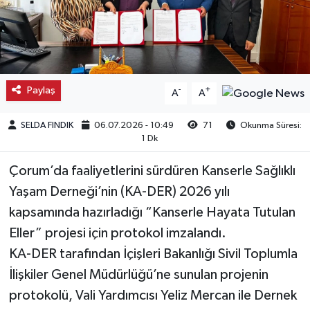
Kargı
Laçin
Paylaş
-
+
A
A
Mecitözü
SELDA FINDIK
06.07.2026 - 10:49
71
Okunma Süresi:
Oğuzlar
1 Dk
Ortaköy
Çorum’da faaliyetlerini sürdüren Kanserle Sağlıklı
Yaşam Derneği’nin (KA-DER) 2026 yılı
Osmancık
kapsamında hazırladığı “Kanserle Hayata Tutulan
Eller” projesi için protokol imzalandı.
Sungurlu
KA-DER tarafından İçişleri Bakanlığı Sivil Toplumla
Uğurludağ
İlişkiler Genel Müdürlüğü’ne sunulan projenin
protokolü, Vali Yardımcısı Yeliz Mercan ile Dernek
Sağlık