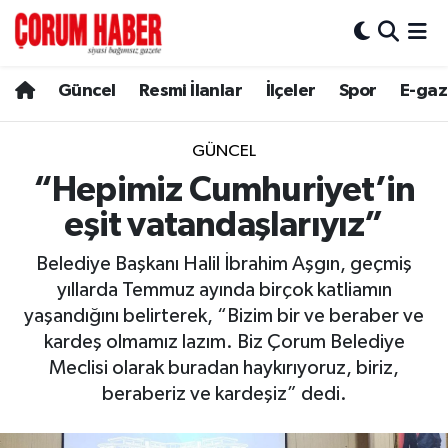
Güncel
Nöbetçi Eczaneler
Güncel
Resmi İlanlar
İlçeler
Spor
E-gaz
Spor
Hava Durumu
GÜNCEL
Resmi İlanlar
Çorum Namaz Vakitleri
“Hepimiz Cumhuriyet’in
eşit vatandaşlarıyız”
Alaca
Trafik Durumu
Belediye Başkanı Halil İbrahim Aşgın, geçmiş
Bayat
Süper Lig Puan Durumu ve Fikstür
yıllarda Temmuz ayında birçok katliamın
yaşandığını belirterek, “Bizim bir ve beraber ve
Boğazkale
Tüm Manşetler
kardeş olmamız lazım. Biz Çorum Belediye
Meclisi olarak buradan haykırıyoruz, biriz,
Dodurga
Son Dakika Haberleri
beraberiz ve kardeşiz” dedi.
İskilip
Haber Arşivi