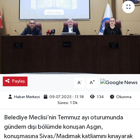
Kargı
Laçin
Mecitözü
Oğuzlar
Ortaköy
Paylaş
-
+
A
A
Osmancık
Haber Merkezi
09.07.2025 - 11:18
134
Okunma
Süresi: 1 Dk
Sungurlu
Belediye Meclisi’nin Temmuz ayı oturumunda
Uğurludağ
gündem dışı bölümde konuşan Aşgın,
konuşmasına Sivas/Madımak katliamını kınayarak
Sağlık