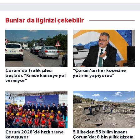
Bunlar da ilginizi çekebilir
Çorum'da trafik çilesi
"Çorum'un her köşesine
başladı: "Kimse kimseye yol
yatırım yapıyoruz"
vermiyor"
Çorum 2028'de hızlı trene
5 ülkeden 55 bilim insanı
kavuşuyor
Çorum’da: 8 bin yıllık gizem