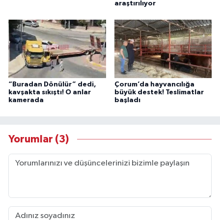
araştırılıyor
“Buradan Dönülür” dedi,
Çorum’da hayvancılığa
kavşakta sıkıştı! O anlar
büyük destek! Teslimatlar
kamerada
başladı
Yorumlar (3)