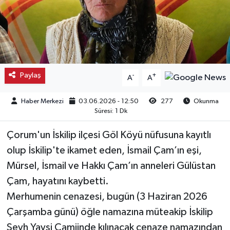
Kargı
Laçin
Mecitözü
Paylaş
-
+
A
A
Oğuzlar
Haber Merkezi
03.06.2026 - 12:50
277
Okunma
Süresi: 1 Dk
Ortaköy
Çorum'un İskilip ilçesi Göl Köyü nüfusuna kayıtlı
Osmancık
olup İskilip'te ikamet eden, İsmail Çam’ın eşi,
Mürsel, İsmail ve Hakkı Çam’ın anneleri Gülüstan
Sungurlu
Çam, hayatını kaybetti.
Merhumenin cenazesi, bugün (3 Haziran 2026
Uğurludağ
Çarşamba günü) öğle namazına müteakip İskilip
Şeyh Yavsi Camiinde kılınacak cenaze namazından
Sağlık