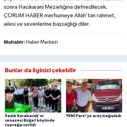
sonra Hacıkarani Mezarlığına defnedilecek.
ÇORUM HABER merhumeye Allah’tan rahmet,
ailesi ve sevenlerine başsağlığı diler.
Muhabir:
Haber Merkezi
Bunlar da ilginizi çekebilir
Sadık Karabacak’ın
YENİ Parti'ye araç bağışladı
cenazesi Büğet köyünde
toprağa verildi