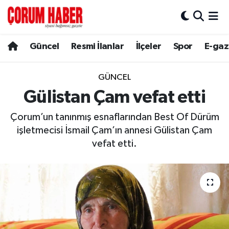
Güncel
Nöbetçi Eczaneler
Güncel
Resmi İlanlar
İlçeler
Spor
E-gaz
Spor
Hava Durumu
GÜNCEL
Resmi İlanlar
Çorum Namaz Vakitleri
Gülistan Çam vefat etti
Çorum’un tanınmış esnaflarından Best Of Dürüm
Alaca
Trafik Durumu
işletmecisi İsmail Çam’ın annesi Gülistan Çam
Bayat
Süper Lig Puan Durumu ve Fikstür
vefat etti.
Boğazkale
Tüm Manşetler
Dodurga
Son Dakika Haberleri
İskilip
Haber Arşivi