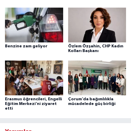
Benzine zam geliyor
Özlem Özşahin, CHP Kadın
Kolları Başkanı
Erasmus öğrencileri, Engelli
Çorum’da bağımlılıkla
Eğitim Merkezi’ni ziyaret
mücadelede güç birliği
etti