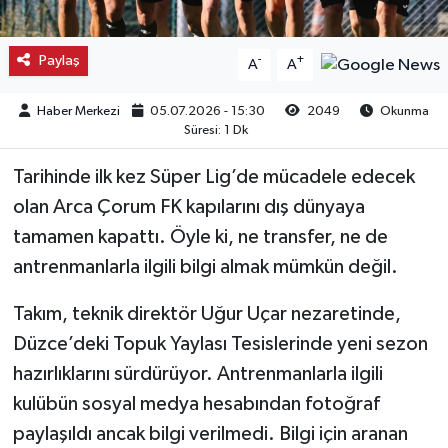
Kargı
Paylaş
-
+
A
A
Laçin
Haber Merkezi
05.07.2026 - 15:30
2049
Okunma
Süresi: 1 Dk
Mecitözü
Tarihinde ilk kez Süper Lig’de mücadele edecek
Oğuzlar
olan Arca Çorum FK kapılarını dış dünyaya
tamamen kapattı. Öyle ki, ne transfer, ne de
Ortaköy
antrenmanlarla ilgili bilgi almak mümkün değil.
Osmancık
Takım, teknik direktör Uğur Uçar nezaretinde,
Sungurlu
Düzce’deki Topuk Yaylası Tesislerinde yeni sezon
hazırlıklarını sürdürüyor. Antrenmanlarla ilgili
Uğurludağ
kulübün sosyal medya hesabından fotoğraf
paylaşıldı ancak bilgi verilmedi. Bilgi için aranan
Sağlık