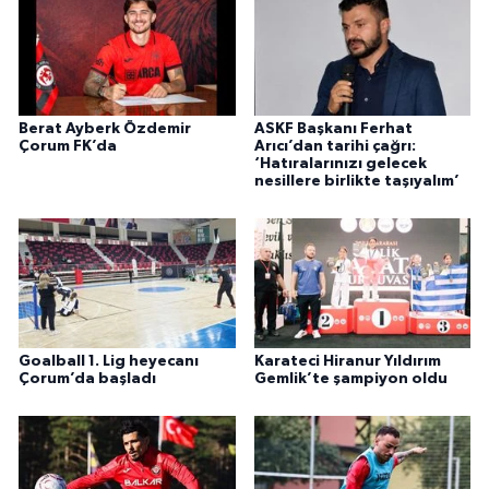
Berat Ayberk Özdemir
ASKF Başkanı Ferhat
Çorum FK’da
Arıcı’dan tarihi çağrı:
‘Hatıralarınızı gelecek
nesillere birlikte taşıyalım’
Goalball 1. Lig heyecanı
Karateci Hiranur Yıldırım
Çorum’da başladı
Gemlik’te şampiyon oldu