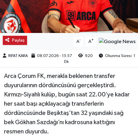
Kargı
Laçin
Paylaş
-
+
A
A
Mecitözü
RIFAT KARA
08.07.2026 - 15:57
920
Okunma Süresi: 1
Oğuzlar
Dk
Ortaköy
Arca Çorum FK, merakla beklenen transfer
duyurularının dördüncüsünü gerçekleştirdi.
Osmancık
Kırmızı-Siyahlı kulüp, bugün saat 22.00’ye kadar
her saat başı açıklayacağı transferlerin
Sungurlu
dördüncüsünde Beşiktaş’tan 32 yaşındaki sağ
Uğurludağ
bek Gökhan Sazdağı’nı kadrosuna kattığını
resmen duyurdu.
Sağlık