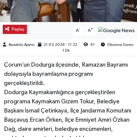
Kargı
Laçin
Paylaş
-
+
A
A
Mecitözü
Anadolu Ajansı
21.03.2026 - 11:32
61
Okunma Süresi:
1 Dk
Oğuzlar
Çorum’un Dodurga ilçesinde, Ramazan Bayramı
Ortaköy
dolayısıyla bayramlaşma programı
gerçekleştirildi.
Osmancık
Dodurga Kaymakamlığınca gerçekleştirilen
programa Kaymakam Gizem Tokur, Belediye
Sungurlu
Başkanı İsmail Çetinkaya, İlçe Jandarma Komutanı
Başçavuş Ercan Örken, İlçe Emniyet Amiri Özkan
Uğurludağ
Dağ, daire amirleri, belediye encümenleri,
Sağlık