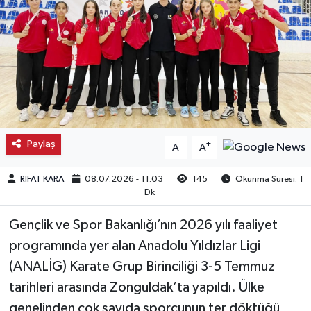
Kargı
Laçin
Mecitözü
Oğuzlar
Paylaş
-
+
A
A
Ortaköy
RIFAT KARA
08.07.2026 - 11:03
145
Okunma Süresi: 1
Dk
Osmancık
Gençlik ve Spor Bakanlığı’nın 2026 yılı faaliyet
Sungurlu
programında yer alan Anadolu Yıldızlar Ligi
(ANALİG) Karate Grup Birinciliği 3-5 Temmuz
Uğurludağ
tarihleri arasında Zonguldak’ta yapıldı. Ülke
genelinden çok sayıda sporcunun ter döktüğü
Sağlık