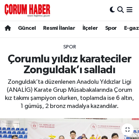
Güncel
Nöbetçi Eczaneler
Güncel
Resmi İlanlar
İlçeler
Spor
E-gaz
Spor
Hava Durumu
SPOR
Resmi İlanlar
Çorum Namaz Vakitleri
Çorumlu yıldız karateciler
Zonguldak’ı salladı
Alaca
Trafik Durumu
Zonguldak’ta düzenlenen Anadolu Yıldızlar Ligi
Bayat
Süper Lig Puan Durumu ve Fikstür
(ANALİG) Karate Grup Müsabakalarında Çorum
kız takımı şampiyon olurken, toplamda ise 6 altın,
Boğazkale
Tüm Manşetler
1 gümüş, 2 bronz madalya kazandılar.
Dodurga
Son Dakika Haberleri
İskilip
Haber Arşivi