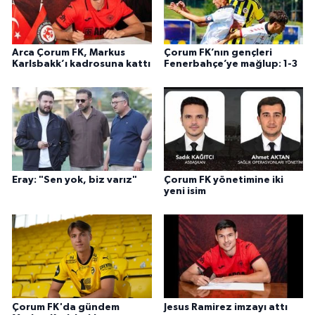
Arca Çorum FK, Markus
Çorum FK’nın gençleri
Karlsbakk’ı kadrosuna kattı
Fenerbahçe’ye mağlup: 1-3
Eray: "Sen yok, biz varız"
Çorum FK yönetimine iki
yeni isim
Çorum FK'da gündem
Jesus Ramirez imzayı attı