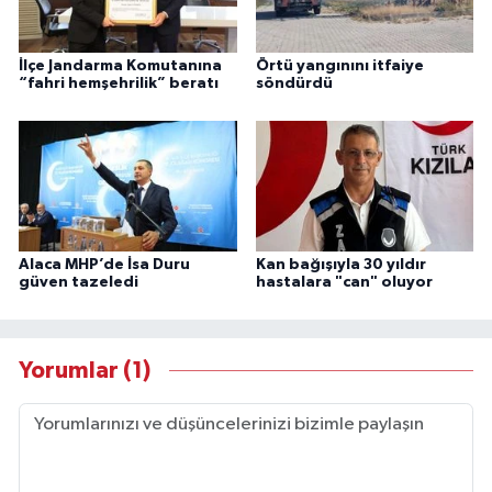
İlçe Jandarma Komutanına
Örtü yangınını itfaiye
“fahri hemşehrilik” beratı
söndürdü
Alaca MHP’de İsa Duru
Kan bağışıyla 30 yıldır
güven tazeledi
hastalara "can" oluyor
Yorumlar (1)