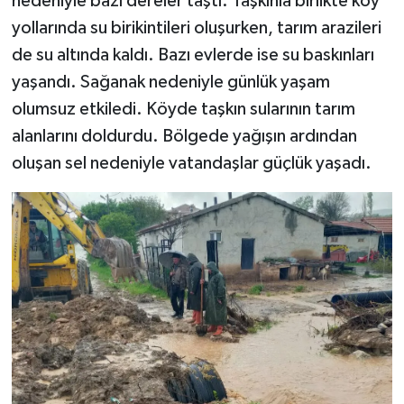
nedeniyle bazı dereler taştı. Taşkınla birlikte köy
yollarında su birikintileri oluşurken, tarım arazileri
de su altında kaldı. Bazı evlerde ise su baskınları
yaşandı. Sağanak nedeniyle günlük yaşam
olumsuz etkiledi. Köyde taşkın sularının tarım
alanlarını doldurdu. Bölgede yağışın ardından
oluşan sel nedeniyle vatandaşlar güçlük yaşadı.