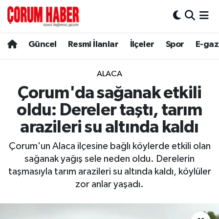
Güncel
Nöbetçi Eczaneler
Güncel
Resmi İlanlar
İlçeler
Spor
E-gaz
Spor
Hava Durumu
ALACA
Resmi İlanlar
Çorum Namaz Vakitleri
Çorum'da sağanak etkili
oldu: Dereler taştı, tarım
Alaca
Trafik Durumu
arazileri su altında kaldı
Bayat
Süper Lig Puan Durumu ve Fikstür
Çorum'un Alaca ilçesine bağlı köylerde etkili olan
sağanak yağış sele neden oldu. Derelerin
Boğazkale
Tüm Manşetler
taşmasıyla tarım arazileri su altında kaldı, köylüler
zor anlar yaşadı.
Dodurga
Son Dakika Haberleri
İskilip
Haber Arşivi