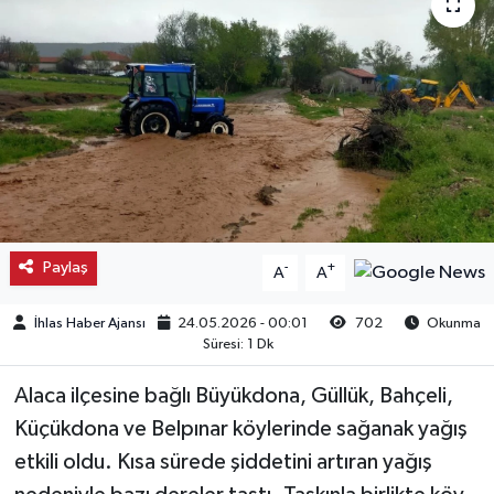
Kargı
Laçin
Mecitözü
Oğuzlar
Ortaköy
Paylaş
-
+
A
A
Osmancık
İhlas Haber Ajansı
24.05.2026 - 00:01
702
Okunma
Süresi: 1 Dk
Sungurlu
Alaca ilçesine bağlı Büyükdona, Güllük, Bahçeli,
Küçükdona ve Belpınar köylerinde sağanak yağış
Uğurludağ
etkili oldu. Kısa sürede şiddetini artıran yağış
Sağlık