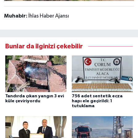
Muhabir:
İhlas Haber Ajansı
Bunlar da ilginizi çekebilir
Tandırda çıkan yangın 3 evi
756 adet sentetik ecza
küle çeviriyordu
hapı ele geçirildi: 1
tutuklama