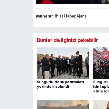
Muhabir:
İhlas Haber Ajansı
Bunlar da ilginizi çekebilir
Sungurlu’da su yatırımları
Sungurlu
yerinde incelendi
için topl
atma tör