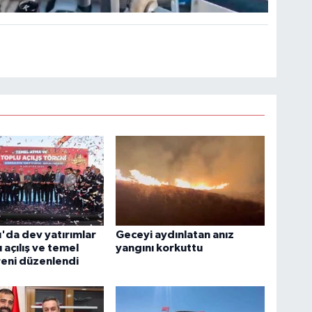
'da dev yatırımlar
Geceyi aydınlatan anız
u açılış ve temel
yangını korkuttu
eni düzenlendi