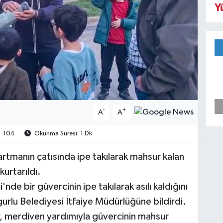
Y
-
+
A
A
104
Okunma Süresi: 1 Dk
rtmanın çatısında ipe takılarak mahsur kalan
kurtarıldı.
nde bir güvercinin ipe takılarak asılı kaldığını
rlu Belediyesi İtfaiye Müdürlüğüne bildirdi.
r, merdiven yardımıyla güvercinin mahsur