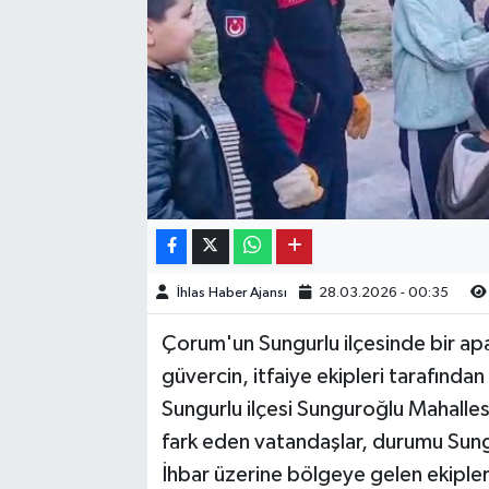
Kargı
Laçin
Mecitözü
Oğuzlar
Ortaköy
İhlas Haber Ajansı
28.03.2026 - 00:35
Osmancık
Çorum'un Sungurlu ilçesinde bir apa
Sungurlu
güvercin, itfaiye ekipleri tarafından 
Sungurlu ilçesi Sunguroğlu Mahallesi'
Uğurludağ
fark eden vatandaşlar, durumu Sungu
İhbar üzerine bölgeye gelen ekiple
Sağlık