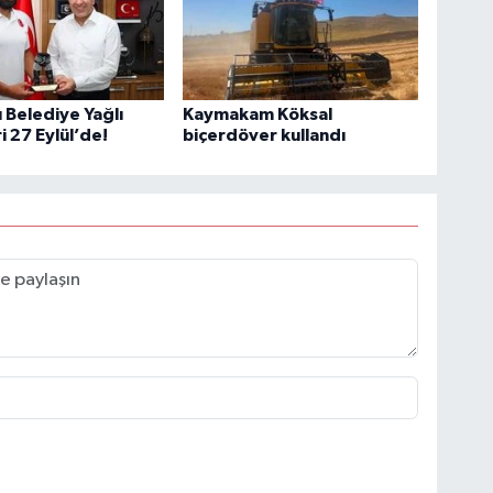
 Belediye Yağlı
Kaymakam Köksal
i 27 Eylül’de!
biçerdöver kullandı