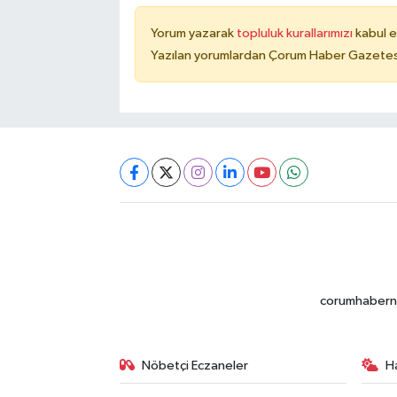
Yorum yazarak
topluluk kurallarımızı
kabul e
Yazılan yorumlardan Çorum Haber Gazetesi 
corumhabernet
Nöbetçi Eczaneler
H