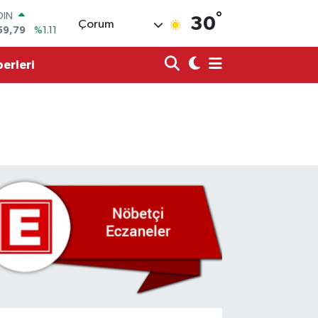
°
OIN
30
Çorum
59,79
%1.11
AR
436
%0.18
erleri
O
510
%0.32
LİN
811
%0.38
 ALTIN
.55
%0.03
100
79
%-14