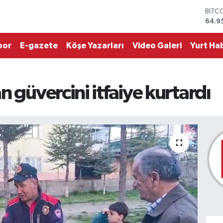
BITC
64.9
DOL
47,7
por
E-gazete
Köşe Yazarları
Video Galeri
Yurt Hab
EUR
55,2
STER
64,4
 güvercini itfaiye kurtardı
GRAM
6660
BİST
13.7