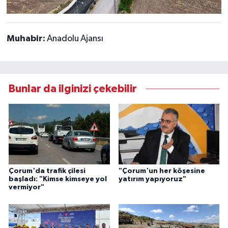
Muhabir:
Anadolu Ajansı
Bunlar da ilginizi çekebilir
Çorum'da trafik çilesi
"Çorum'un her köşesine
başladı: "Kimse kimseye yol
yatırım yapıyoruz"
vermiyor"