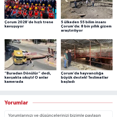
Çorum 2028'de hızlı trene
5 ülkeden 55 bilim insanı
kavuşuyor
Çorum’da: 8 bin yıllık gizem
araştırılıyor
“Buradan Dönülür” dedi,
Çorum’da hayvancılığa
kavşakta sıkıştı! O anlar
büyük destek! Teslimatlar
kamerada
başladı
Yorumlar