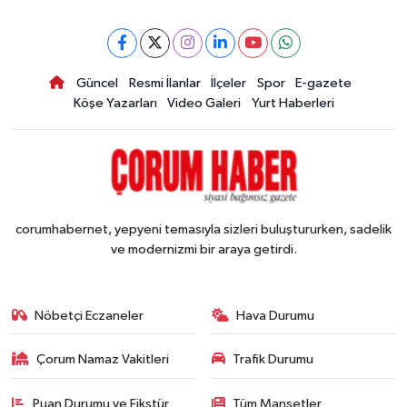
Güncel
Resmi İlanlar
İlçeler
Spor
E-gazete
Köşe Yazarları
Video Galeri
Yurt Haberleri
corumhabernet, yepyeni temasıyla sizleri buluştururken, sadelik
ve modernizmi bir araya getirdi.
Nöbetçi Eczaneler
Hava Durumu
Çorum Namaz Vakitleri
Trafik Durumu
Puan Durumu ve Fikstür
Tüm Manşetler