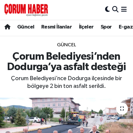
Güncel
Nöbetçi Eczaneler
Güncel
Resmi İlanlar
İlçeler
Spor
E-gaz
Spor
Hava Durumu
GÜNCEL
Resmi İlanlar
Çorum Namaz Vakitleri
Çorum Belediyesi’nden
Dodurga’ya asfalt desteği
Alaca
Trafik Durumu
Çorum Belediyesi’nce Dodurga ilçesinde bir
Bayat
Süper Lig Puan Durumu ve Fikstür
bölgeye 2 bin ton asfalt serildi.
Boğazkale
Tüm Manşetler
Dodurga
Son Dakika Haberleri
İskilip
Haber Arşivi