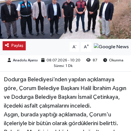
Kargı
Laçin
Mecitözü
Paylaş
-
+
A
A
Oğuzlar
Anadolu Ajansı
08.07.2026 - 10:20
87
Okunma
Süresi: 1 Dk
Ortaköy
Dodurga Belediyesi’nden yapılan açıklamaya
Osmancık
göre, Çorum Belediye Başkanı Halil İbrahim Aşgın
ve Dodurga Belediye Başkanı İsmail Çetinkaya,
Sungurlu
ilçedeki asfalt çalışmalarını inceledi.
Aşgın, burada yaptığı açıklamada, Çorum'u
Uğurludağ
ilçeleriyle bir bütün olarak gördüklerini belirtti.
Sağlık