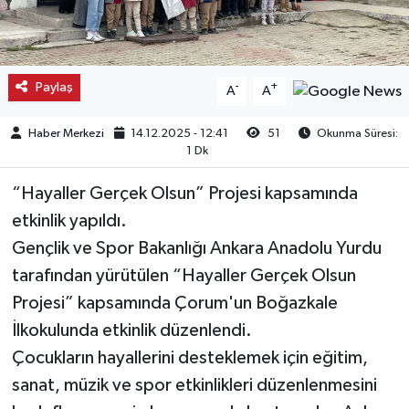
Kargı
Laçin
Paylaş
-
+
A
A
Mecitözü
Haber Merkezi
14.12.2025 - 12:41
51
Okunma Süresi:
1 Dk
Oğuzlar
“Hayaller Gerçek Olsun” Projesi kapsamında
Ortaköy
etkinlik yapıldı.
Gençlik ve Spor Bakanlığı Ankara Anadolu Yurdu
Osmancık
tarafından yürütülen “Hayaller Gerçek Olsun
Projesi” kapsamında Çorum'un Boğazkale
Sungurlu
İlkokulunda etkinlik düzenlendi.
Çocukların hayallerini desteklemek için eğitim,
Uğurludağ
sanat, müzik ve spor etkinlikleri düzenlenmesini
Sağlık