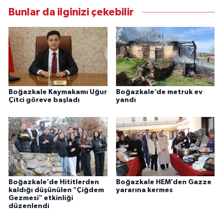
Bunlar da ilginizi çekebilir
Boğazkale Kaymakamı Uğur
Boğazkale’de metruk ev
Çitci göreve başladı
yandı
Boğazkale’de Hititlerden
Boğazkale HEM’den Gazze
kaldığı düşünülen "Çiğdem
yararına kermes
Gezmesi" etkinliği
düzenlendi