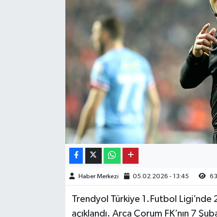
Kargı
Laçin
Mecitözü
Oğuzlar
Ortaköy
Osmancık
Sungurlu
Haber Merkezi
05.02.2026 - 13:45
63
Uğurludağ
Trendyol Türkiye 1.Futbol Ligi’nde
açıklandı. Arca Çorum FK’nın 7 Şu
Sağlık