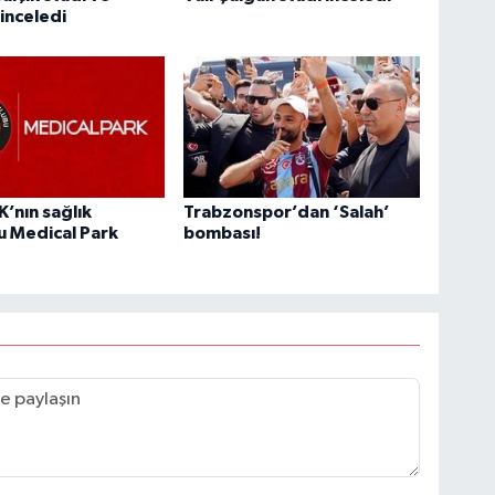
 inceledi
’nın sağlık
Trabzonspor’dan ‘Salah’
u Medical Park
bombası!