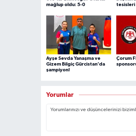
mağlup oldu: 5-0
tesisleri
Ayşe Sevda Yanaşma ve
Çorum FK
Gizem Bilgiç Gürcistan’da
sponsor
şampiyon!
Yorumlar