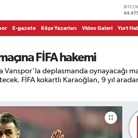
DOLA
47,59
EURO
55,133
por
E-gazete
Köşe Yazarları
Video Galeri
Yurt Hab
STERL
64,25
GRAM 
6518.
maçına FİFA hakemi
BİST1
13.703
BITCO
a Vanspor’la deplasmanda oynayacağı maç
64.47
tecek. FİFA kokartlı Karaoğlan, 9 yıl arad