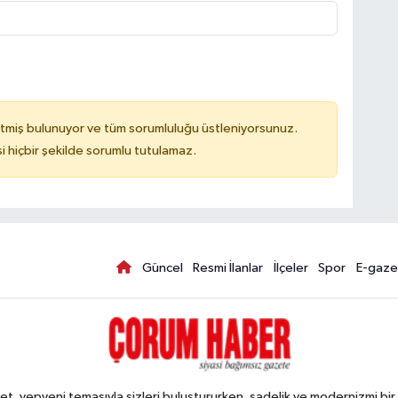
tmiş bulunuyor ve tüm sorumluluğu üstleniyorsunuz.
hiçbir şekilde sorumlu tutulamaz.
Güncel
Resmi İlanlar
İlçeler
Spor
E-gaze
, yepyeni temasıyla sizleri buluştururken, sadelik ve modernizmi bir 