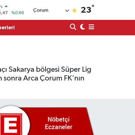
°
R
23
Çorum
71
%0.05
6
%0.18
erleri
İN
34
%0.22
ALTIN
23
%0.39
00
%0
IN
ı Sakarya bölgesi Süper Lig
5,47
%0.66
an sonra Arca Çorum FK’nın