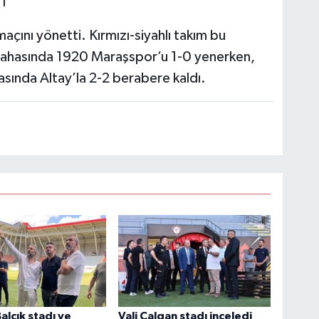
İ
maçını yönetti. Kırmızı-siyahlı takım bu
ahasında 1920 Maraşspor’u 1-0 yenerken,
ında Altay’la 2-2 berabere kaldı.
alçık stadı ve
Vali Çalgan stadı inceledi