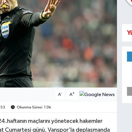
Y
-
+
A
A
53
Okunma Süresi: 1 Dk
 24.haftanın maçlarını yönetecek hakemler
bat Cumartesi günü, Vanspor’la deplasmanda