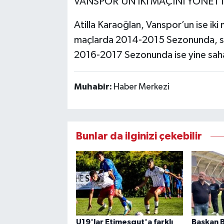
VANSPOR’UN İKİ MAÇINI YÖNETT
Atilla Karaoğlan, Vanspor’un ise iki 
maçlarda 2014-2015 Sezonunda, s
2016-2017 Sezonunda ise yine sahas
Muhabir:
Haber Merkezi
Bunlar da ilginizi çekebilir
U19'lar Etimesgut'a farklı
Başkan B