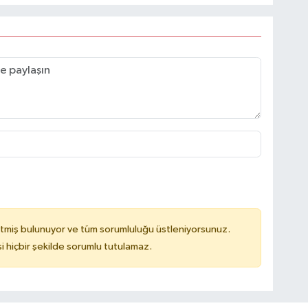
tmiş bulunuyor ve tüm sorumluluğu üstleniyorsunuz.
hiçbir şekilde sorumlu tutulamaz.