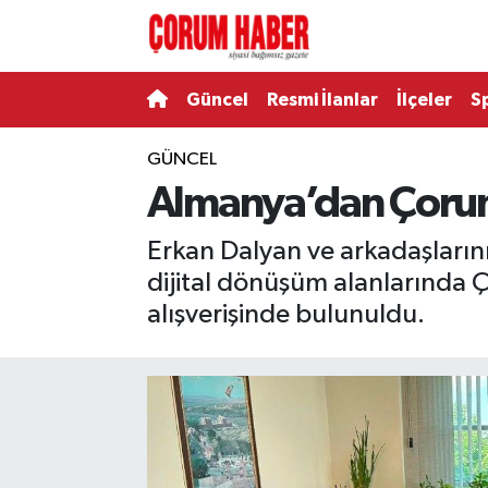
Güncel
Nöbetçi Eczaneler
Güncel
Resmi İlanlar
İlçeler
S
Spor
Hava Durumu
GÜNCEL
Almanya’dan Çorum’
Resmi İlanlar
Çorum Namaz Vakitleri
Erkan Dalyan ve arkadaşların
Alaca
Trafik Durumu
dijital dönüşüm alanlarında 
Bayat
Süper Lig Puan Durumu ve Fikstür
alışverişinde bulunuldu.
Boğazkale
Tüm Manşetler
Dodurga
Son Dakika Haberleri
İskilip
Haber Arşivi