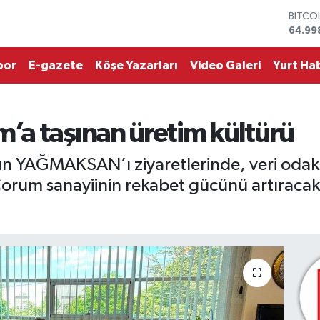
64.99
DOLA
47,74
EURO
por
E-gazete
Köşe Yazarları
Video Galeri
Yurt Hab
55,25
STERL
64,48
GRAM 
6660.
a taşınan üretim kültürü
BİST1
13.77
ın YAĞMAKSAN’ı ziyaretlerinde, veri odakl
Çorum sanayiinin rekabet gücünü artıracak