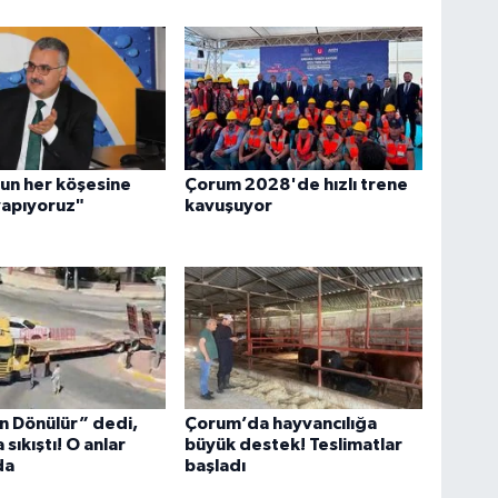
un her köşesine
Çorum 2028'de hızlı trene
yapıyoruz"
kavuşuyor
n Dönülür” dedi,
Çorum’da hayvancılığa
sıkıştı! O anlar
büyük destek! Teslimatlar
da
başladı