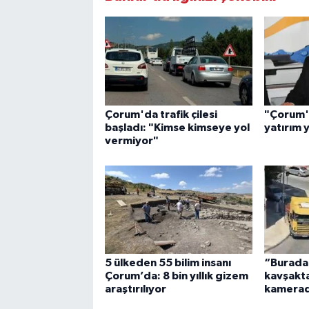
Çorum'da trafik çilesi
"Çorum'
başladı: "Kimse kimseye yol
yatırım 
vermiyor"
5 ülkeden 55 bilim insanı
“Burada
Çorum’da: 8 bin yıllık gizem
kavşakta 
araştırılıyor
kamera