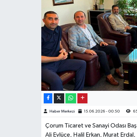
Kargı
Laçin
Mecitözü
Oğuzlar
Ortaköy
Osmancık
Sungurlu
Haber Merkezi
15.06.2026 - 00:50
6
Uğurludağ
Çorum Ticaret ve Sanayi Odası Başk
Ali Evlüce, Halil Erkan, Murat Erdal
Sağlık