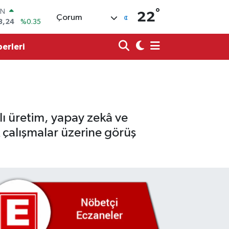
8,24
%0.35
°
22
R
Çorum
36
%0.18
erleri
10
%0.32
İN
11
%0.38
ALTIN
55
%0.03
00
9
%-14
ı üretim, yapay zekâ ve
 çalışmalar üzerine görüş