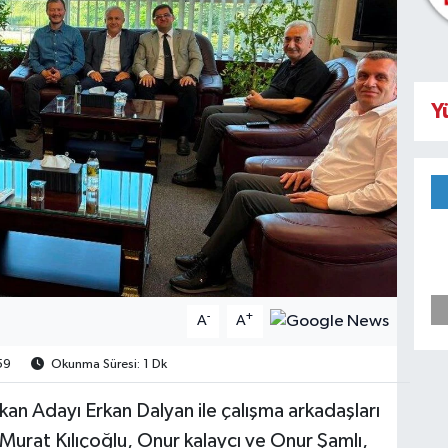
Y
-
+
A
A
59
Okunma Süresi: 1 Dk
an Adayı Erkan Dalyan ile çalışma arkadaşları
, Murat Kılıçoğlu, Onur kalaycı ve Onur Şamlı,