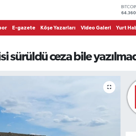
BITCO
64.360
DOLAR
47,714
por
E-gazete
Köşe Yazarları
Video Galeri
Yurt Hab
EURO
55,031
STERLİ
64,24
si sürüldü ceza bile yazılma
GRAM 
6574.8
BİST10
13.887