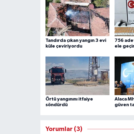
Tandırda çıkan yangın 3 evi
756 adet
küle çeviriyordu
ele geçir
Örtü yangınını itfaiye
Alaca MH
söndürdü
güven t
Yorumlar (3)