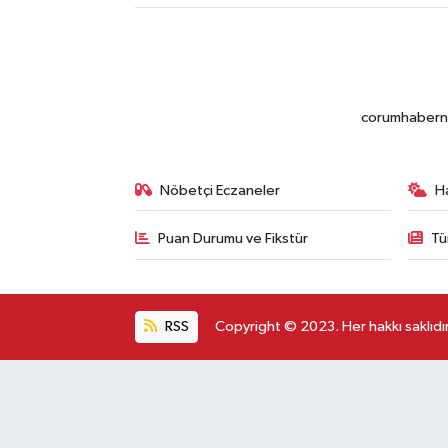
corumhabernet
Nöbetçi Eczaneler
H
Puan Durumu ve Fikstür
Tü
RSS
Copyright © 2023. Her hakkı saklıdır