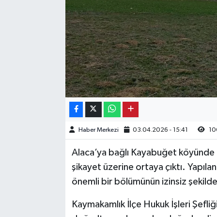
Kargı
Laçin
Mecitözü
Oğuzlar
Ortaköy
Haber Merkezi
03.04.2026 - 15:41
10
Osmancık
Alaca’ya bağlı Kayabuğet köyünde kö
Sungurlu
şikayet üzerine ortaya çıktı. Yapıla
önemli bir bölümünün izinsiz şekilde 
Uğurludağ
Kaymakamlık İlçe Hukuk İşleri Şefliği
Sağlık