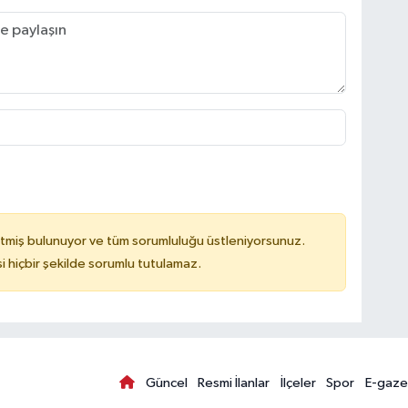
tmiş bulunuyor ve tüm sorumluluğu üstleniyorsunuz.
hiçbir şekilde sorumlu tutulamaz.
Güncel
Resmi İlanlar
İlçeler
Spor
E-gaze