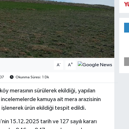
Y
-
+
A
A
07
Okunma Süresi: 1 Dk
y merasının sürülerek ekildiği, yapılan
n incelemelerde kamuya ait mera arazisinin
işlenerek ürün ekildiği tespit edildi.
’nin 15.12.2025 tarih ve 127 sayılı kararı