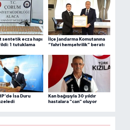
 sentetik ecza hapı
İlçe Jandarma Komutanına
ildi: 1 tutuklama
“fahri hemşehrilik” beratı
P’de İsa Duru
Kan bağışıyla 30 yıldır
azeledi
hastalara "can" oluyor