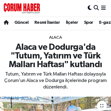
Güncel
Nöbetçi Eczaneler
Güncel
Resmi İlanlar
İlçeler
Spor
E-gaz
Spor
Hava Durumu
ALACA
Resmi İlanlar
Çorum Namaz Vakitleri
Alaca ve Dodurga'da
"Tutum, Yatırım ve Türk
Alaca
Trafik Durumu
Malları Haftası" kutlandı
Bayat
Süper Lig Puan Durumu ve Fikstür
Tutum, Yatırım ve Türk Malları Haftası dolayısıyla
Çorum'un Alaca ve Dodurga ilçelerinde program
Boğazkale
Tüm Manşetler
düzenlendi.
Dodurga
Son Dakika Haberleri
İskilip
Haber Arşivi