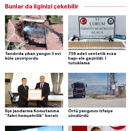
Bunlar da ilginizi çekebilir
Tandırda çıkan yangın 3 evi
756 adet sentetik ecza
küle çeviriyordu
hapı ele geçirildi: 1
tutuklama
İlçe Jandarma Komutanına
Örtü yangınını itfaiye
“fahri hemşehrilik” beratı
söndürdü