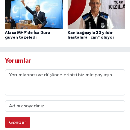
Alaca MHP’de İsa Duru
Kan bağışıyla 30 yıldır
güven tazeledi
hastalara "can" oluyor
Yorumlar
Gönder