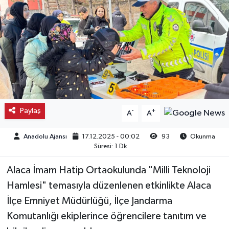
Kargı
Laçin
Mecitözü
Oğuzlar
Paylaş
-
+
A
A
Ortaköy
Anadolu Ajansı
17.12.2025 - 00:02
93
Okunma
Süresi: 1 Dk
Osmancık
Alaca İmam Hatip Ortaokulunda "Milli Teknoloji
Sungurlu
Hamlesi" temasıyla düzenlenen etkinlikte Alaca
İlçe Emniyet Müdürlüğü, İlçe Jandarma
Uğurludağ
Komutanlığı ekiplerince öğrencilere tanıtım ve
Sağlık