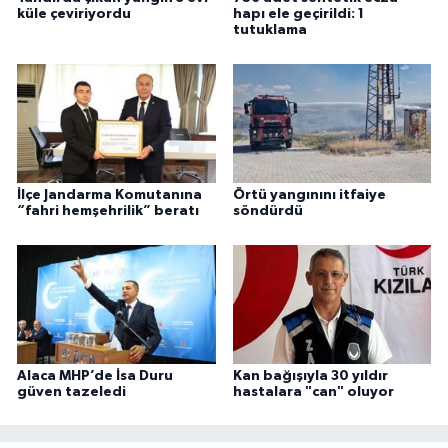
küle çeviriyordu
hapı ele geçirildi: 1
tutuklama
İlçe Jandarma Komutanına
Örtü yangınını itfaiye
“fahri hemşehrilik” beratı
söndürdü
Alaca MHP’de İsa Duru
Kan bağışıyla 30 yıldır
güven tazeledi
hastalara "can" oluyor