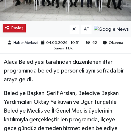
Kargı
Laçin
Paylaş
-
+
A
A
Mecitözü
Haber Merkezi
04.03.2026 - 10:51
62
Okunma
Süresi: 1 Dk
Oğuzlar
Alaca Belediyesi tarafından düzenlenen iftar
Ortaköy
programında belediye personeli aynı sofrada bir
araya geldi.
Osmancık
Belediye Başkanı Şerif Arslan, Belediye Başkan
Sungurlu
Yardımcıları Oktay Yelkuvan ve Uğur Tunçel ile
Belediye Meclis ve İl Genel Meclis üyelerinin
Uğurludağ
katılımıyla gerçekleştirilen programda, ilçeye
gece gündüz demeden hizmet eden belediye
Sağlık