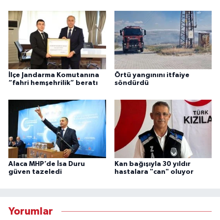
İlçe Jandarma Komutanına
Örtü yangınını itfaiye
“fahri hemşehrilik” beratı
söndürdü
Alaca MHP’de İsa Duru
Kan bağışıyla 30 yıldır
güven tazeledi
hastalara "can" oluyor
Yorumlar