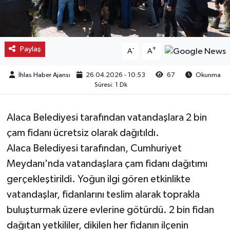
Kargı
Laçin
Paylaş
-
+
A
A
Mecitözü
İhlas Haber Ajansı
26.04.2026 - 10:53
67
Okunma
Süresi: 1 Dk
Oğuzlar
Alaca Belediyesi tarafından vatandaşlara 2 bin
Ortaköy
çam fidanı ücretsiz olarak dağıtıldı.
Alaca Belediyesi tarafından, Cumhuriyet
Osmancık
Meydanı'nda vatandaşlara çam fidanı dağıtımı
Sungurlu
gerçekleştirildi. Yoğun ilgi gören etkinlikte
vatandaşlar, fidanlarını teslim alarak toprakla
Uğurludağ
buluşturmak üzere evlerine götürdü. 2 bin fidan
dağıtan yetkililer, dikilen her fidanın ilçenin
Sağlık