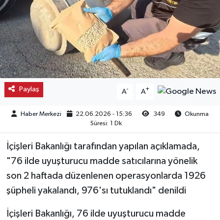
Kargı
Laçin
Mecitözü
Paylaş
-
+
A
A
Oğuzlar
Haber Merkezi
22.06.2026 - 15:36
349
Okunma
Ortaköy
Süresi: 1 Dk
Osmancık
İçişleri Bakanlığı tarafından yapılan açıklamada,
"76 ilde uyuşturucu madde satıcılarına yönelik
Sungurlu
son 2 haftada düzenlenen operasyonlarda 1926
şüpheli yakalandı, 976'sı tutuklandı" denildi
Uğurludağ
İçişleri Bakanlığı, 76 ilde uyuşturucu madde
Sağlık