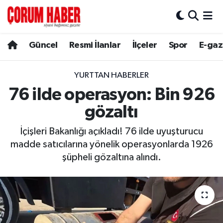
Güncel
Nöbetçi Eczaneler
Güncel
Resmi İlanlar
İlçeler
Spor
E-gaz
Spor
Hava Durumu
YURTTAN HABERLER
Resmi İlanlar
Çorum Namaz Vakitleri
76 ilde operasyon: Bin 926
gözaltı
Alaca
Trafik Durumu
İçişleri Bakanlığı açıkladı! 76 ilde uyuşturucu
Bayat
Süper Lig Puan Durumu ve Fikstür
madde satıcılarına yönelik operasyonlarda 1926
şüpheli gözaltına alındı.
Boğazkale
Tüm Manşetler
Dodurga
Son Dakika Haberleri
İskilip
Haber Arşivi